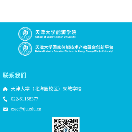
联系我们
天津大学（北洋园校区）58教学楼
022-61158377
esse@tju.edu.cn